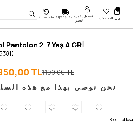
تسجيل دخول
Sipariş Takip
Kolay İade
المفضلات
عربتي
العضو
Bol Pantolon 2-7 Yaş A GRİ
5381)
950,00 TL
1.190,00 TL
نحن نوصي بهذا مع هذه السل
Beden Tablosu