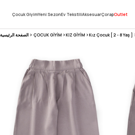
En Uygun Fiyat Garantisi !
Çocuk Giyim
Yeni Sezon
Ev Tekstili
Aksesuar
Çorap
Outlet
300₺ ve Üzeri Alışverişlerde Kargo Ücretsiz !
Koşulsuz Şartsız İade İmkanı
Kız Çocuk [ 2 - 8 Yaş ]
KIZ GİYİM
ÇOCUK GİYİM
الصفحة الرئيسية