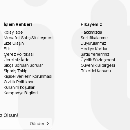
İşlem Rehberi
Hikayemiz
Kolay İade
Hakkımızda
Mesafeli Satış Sözleşmesi
Sertifikalarımız
Bize Ulaşın
Duyurularımız
Etk
Hediye Kartları
Çerez Politikası
Satış Yerlerimiz
Ücretsiz İade
Üyelik Sözleşmesi
Sıkça Sorulan Sorular
Güvenlik Bildirgesi
Sipariş Takip
Tüketici Kanunu
Kişisel Verilerin Korunması
Gizlilik Politikası
Kullanım Koşulları
Kampanya Bilgileri
iz Olsun!
Gönder