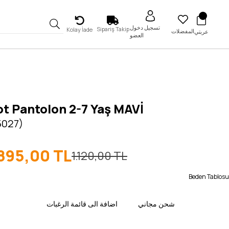
تسجيل دخول
Sipariş Takip
Kolay İade
المفضلات
عربتي
العضو
Kot Pantolon 2-7 Yaş MAVİ
5027)
895,00 TL
1.120,00 TL
Beden Tablosu
شحن مجاني
اضافة الى قائمة الرغبات