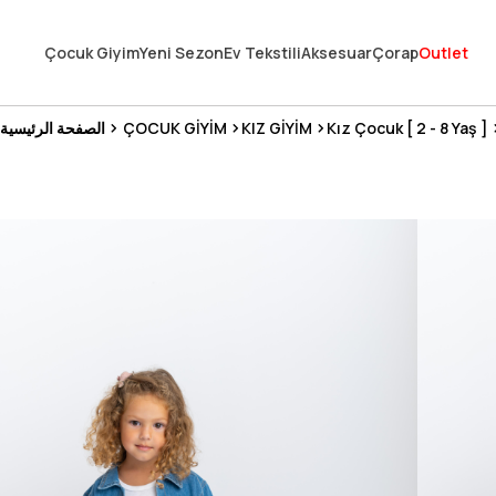
En Uygun Fiyat Garantisi !
Çocuk Giyim
Yeni Sezon
Ev Tekstili
Aksesuar
Çorap
Outlet
300₺ ve Üzeri Alışverişlerde Kargo Ücretsiz !
Koşulsuz Şartsız İade İmkanı
Kız Çocuk [ 2 - 8 Yaş ]
KIZ GİYİM
ÇOCUK GİYİM
الصفحة الرئيسية