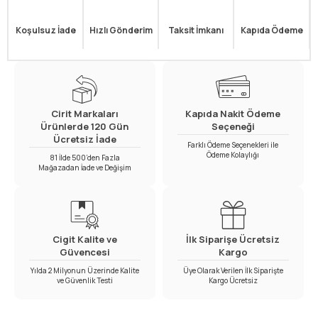
Koşulsuz İade
Hızlı Gönderim
Taksit İmkanı
Kapıda Ödeme
Cirit Markaları
Kapıda Nakit Ödeme
Ürünlerde 120 Gün
Seçeneği
Ücretsiz İade
Farklı Ödeme Seçenekleri ile
Ödeme Kolaylığı
81 İlde 500’den Fazla
Mağazadan İade ve Değişim
Cigit Kalite ve
İlk Siparişe Ücretsiz
Güvencesi
Kargo
Yılda 2 Milyonun Üzerinde Kalite
Üye Olarak Verilen İlk Siparişte
ve Güvenlik Testi
Kargo Ücretsiz