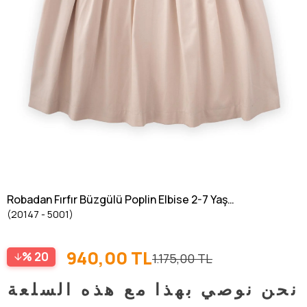
Robadan Fırfır Büzgülü Poplin Elbise 2-7 Yaş
(20147 - 5001)
EKRU
940,00 TL
20
1.175,00 TL
نحن نوصي بهذا مع هذه السلعة