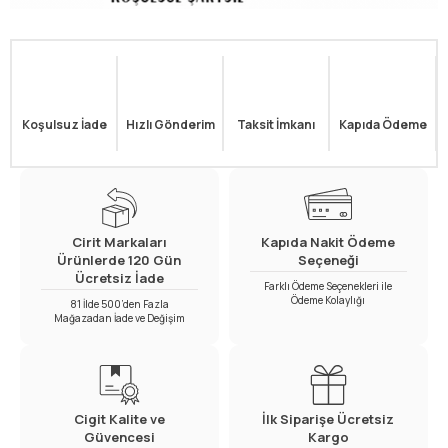
Koşulsuz İade
Hızlı Gönderim
Taksit İmkanı
Kapıda Ödeme
Cirit Markaları
Kapıda Nakit Ödeme
Ürünlerde 120 Gün
Seçeneği
Ücretsiz İade
Farklı Ödeme Seçenekleri ile
Ödeme Kolaylığı
81 İlde 500’den Fazla
Mağazadan İade ve Değişim
Cigit Kalite ve
İlk Siparişe Ücretsiz
Güvencesi
Kargo