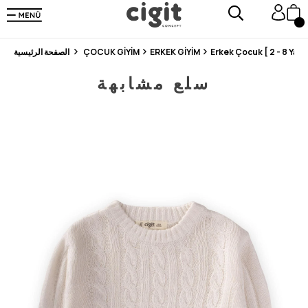
En Uygun Fiyat Garantisi !
300₺ ve Üzeri Alışverişlerde Kargo Ücretsiz !
Koşulsuz Şartsız İade İmkanı
Erkek Çocuk [ 2 - 8 Yaş ]
ERKEK GİYİM
ÇOCUK GİYİM
الصفحة الرئيسية
سلع مشابهة