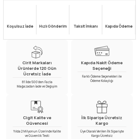
Koşulsuz İade
Hızlı Gönderim
Taksit İmkanı
Kapıda Ödeme
Cirit Markaları
Kapıda Nakit Ödeme
Ürünlerde 120 Gün
Seçeneği
Ücretsiz İade
Farklı Ödeme Seçenekleri ile
Ödeme Kolaylığı
81 İlde 500’den Fazla
Mağazadan İade ve Değişim
Cigit Kalite ve
İlk Siparişe Ücretsiz
Güvencesi
Kargo
Yılda 2 Milyonun Üzerinde Kalite
Üye Olarak Verilen İlk Siparişte
ve Güvenlik Testi
Kargo Ücretsiz