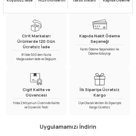
Koşulsuz İade
Hızlı Gönderim
Taksit İmkanı
Kapıda Ödeme
Cirit Markaları
Kapıda Nakit Ödeme
Ürünlerde 120 Gün
Seçeneği
Ücretsiz İade
Farklı Ödeme Seçenekleri ile
Ödeme Kolaylığı
81 İlde 500’den Fazla
Mağazadan İade ve Değişim
Cigit Kalite ve
İlk Siparişe Ücretsiz
Güvencesi
Kargo
Yılda 2 Milyonun Üzerinde Kalite
Üye Olarak Verilen İlk Siparişte
ve Güvenlik Testi
Kargo Ücretsiz
Uygulamamızı İndirin