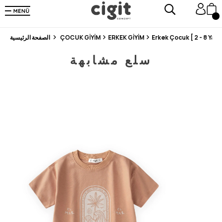
En Uygun Fiyat Garantisi !
300₺ ve Üzeri Alışverişlerde Kargo Ücretsiz !
Koşulsuz Şartsız İade İmkanı
Erkek Çocuk [ 2 - 8 Yaş ]
ERKEK GİYİM
ÇOCUK GİYİM
الصفحة الرئيسية
سلع مشابهة