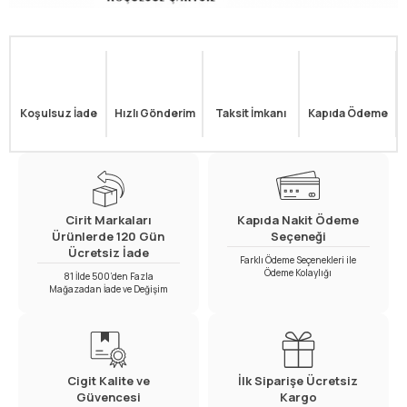
Koşulsuz İade
Hızlı Gönderim
Taksit İmkanı
Kapıda Ödeme
Cirit Markaları
Kapıda Nakit Ödeme
Ürünlerde 120 Gün
Seçeneği
Ücretsiz İade
Farklı Ödeme Seçenekleri ile
Ödeme Kolaylığı
81 İlde 500’den Fazla
Mağazadan İade ve Değişim
Cigit Kalite ve
İlk Siparişe Ücretsiz
Güvencesi
Kargo