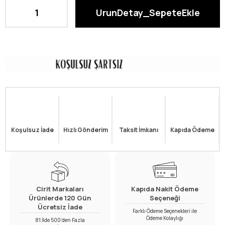
Koşulsuz İade
Hızlı Gönderim
Taksit İmkanı
Kapıda Ödeme
Cirit Markaları
Kapıda Nakit Ödeme
Ürünlerde 120 Gün
Seçeneği
Ücretsiz İade
Farklı Ödeme Seçenekleri ile
Ödeme Kolaylığı
81 İlde 500’den Fazla