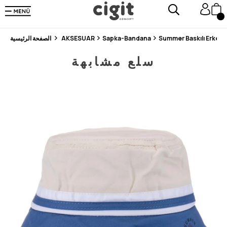
En Uygun Fiyat Garantisi !
300₺ ve Üzeri Alışverişlerde Kargo Ücretsiz !
Koşulsuz Şartsız İade İmkanı
Summer Baskılı Erkek 
Sapka-Bandana
AKSESUAR
الصفحة الرئيسية
سلع مشابهة