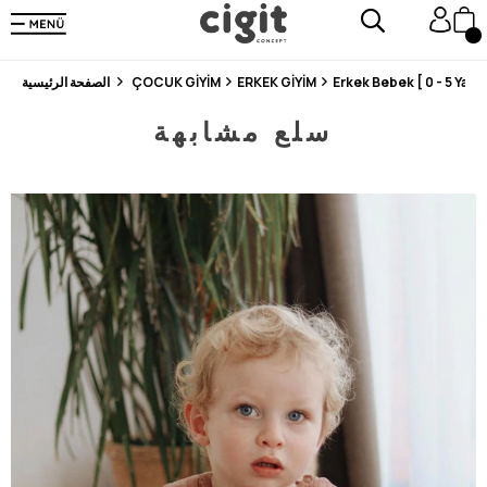
En Uygun Fiyat Garantisi !
300₺ ve Üzeri Alışverişlerde Kargo Ücretsiz !
Koşulsuz Şartsız İade İmkanı
Erkek Bebek [ 0 - 5 Yaş ]
ERKEK GİYİM
ÇOCUK GİYİM
الصفحة الرئيسية
سلع مشابهة