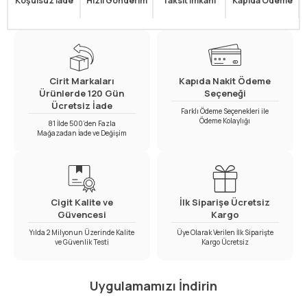
Koşulsuz İade
Hızlı Gönderim
Taksit İmkanı
Kapıda Ödeme
Cirit Markaları
Kapıda Nakit Ödeme
Ürünlerde 120 Gün
Seçeneği
Ücretsiz İade
Farklı Ödeme Seçenekleri ile
Ödeme Kolaylığı
81 İlde 500’den Fazla
Mağazadan İade ve Değişim
Cigit Kalite ve
İlk Siparişe Ücretsiz
Güvencesi
Kargo
Yılda 2 Milyonun Üzerinde Kalite
Üye Olarak Verilen İlk Siparişte
ve Güvenlik Testi
Kargo Ücretsiz
Uygulamamızı İndirin