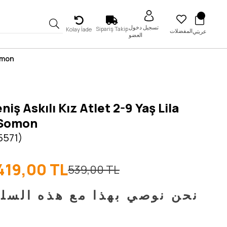
تسجيل دخول
Sipariş Takip
Kolay İade
المفضلات
عربتي
العضو
Somon
niş Askılı Kız Atlet 2-9 Yaş Lila
 Somon
5571)
419,00 TL
539,00 TL
نحن نوصي بهذا مع هذه السل