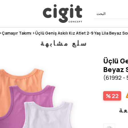
Çamaşır Takımı
Üçlü Geniş Askılı Kız Atlet 2-9 Yaş Lila Beyaz 
سلع مشابهة
Üçlü Ge
Beyaz
(61992 - 
22
عة