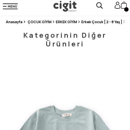
250.000'DEN FAZLA DEĞERLENDİRMEDE 5 ÜZERİNDEN 4.8 PUAN ALDI ⭐⭐⭐⭐⭐
3 MİLYONDAN FAZLA MUTLU MÜŞTERİ ❤️ 10 MİLYON ÜRÜN
Anasayfa
ÇOCUK GİYİM
ERKEK GİYİM
Erkek Çocuk [ 2 - 8 Yaş ]
T
Kategorinin Diğer
Ürünleri