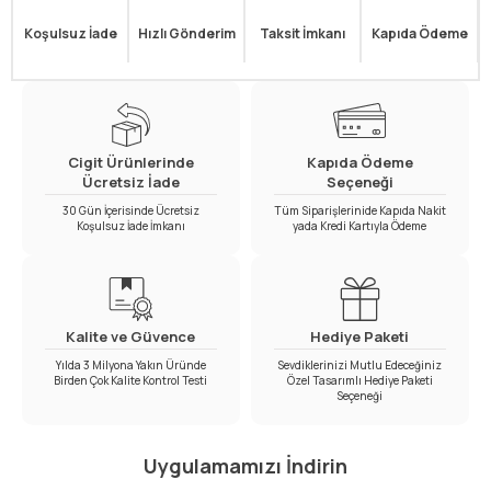
Koşulsuz İade
Hızlı Gönderim
Taksit İmkanı
Kapıda Ödeme
Cigit Ürünlerinde
Kapıda Ödeme
Ücretsiz İade
Seçeneği
30 Gün İçerisinde Ücretsiz
Tüm Siparişlerinide Kapıda Nakit
Koşulsuz İade İmkanı
yada Kredi Kartıyla Ödeme
Kalite ve Güvence
Hediye Paketi
Yılda 3 Milyona Yakın Üründe
Sevdiklerinizi Mutlu Edeceğiniz
Birden Çok Kalite Kontrol Testi
Özel Tasarımlı Hediye Paketi
Seçeneği
Uygulamamızı İndirin