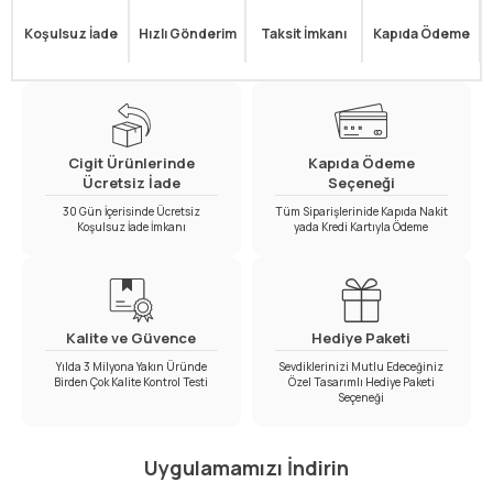
Koşulsuz İade
Hızlı Gönderim
Taksit İmkanı
Kapıda Ödeme
Cigit Ürünlerinde
Kapıda Ödeme
Ücretsiz İade
Seçeneği
30 Gün İçerisinde Ücretsiz
Tüm Siparişlerinide Kapıda Nakit
Koşulsuz İade İmkanı
yada Kredi Kartıyla Ödeme
Kalite ve Güvence
Hediye Paketi
Yılda 3 Milyona Yakın Üründe
Sevdiklerinizi Mutlu Edeceğiniz
Birden Çok Kalite Kontrol Testi
Özel Tasarımlı Hediye Paketi
Seçeneği
Uygulamamızı İndirin