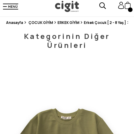
250.000'DEN FAZLA DEĞERLENDİRMEDE 5 ÜZERİNDEN 4.8 PUAN ALDI ⭐⭐⭐⭐⭐
3 MİLYONDAN FAZLA MUTLU MÜŞTERİ ❤️ 10 MİLYON ÜRÜN
Anasayfa
ÇOCUK GİYİM
ERKEK GİYİM
Erkek Çocuk [ 2 - 8 Yaş ]
T
Kategorinin Diğer
Ürünleri