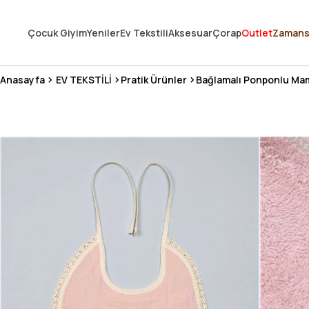
250.000'DEN FAZLA DEĞERLENDİRMEDE 5 ÜZERİNDEN 4.8 PUAN ALDI ⭐
Çocuk Giyim
Yeniler
Ev Tekstili
Aksesuar
Çorap
Outlet
Zamans
3 MİLYONDAN FAZLA MUTLU MÜŞTERİ ❤️ 10 MİLYON ÜRÜN
Anasayfa
EV TEKSTİLİ
Pratik Ürünler
Bağlamalı Ponponlu Ma