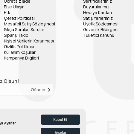
Ücretsiz İade
Sertifikalarımız
Bize Ulaşın
Duyurularımız
Etk
Hediye Kartları
Çerez Politikası
Satış Yerlerimiz
Mesafeli Satış Sözleşmesi
Üyelik Sözleşmesi
Sıkça Sorulan Sorular
Güvenlik Bildirgesi
Sipariş Takip
Tüketici Kanunu
Kişisel Verilerin Korunması
Gizlilik Politikası
Kullanım Koşulları
Kampanya Bilgileri
iz Olsun!
Gönder
Kabul Et
ya Ayarlar
Ayarlar