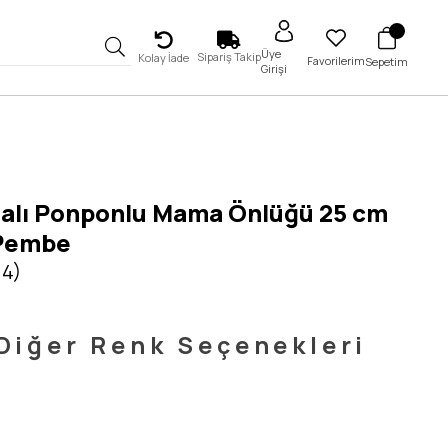
Üye
Sipariş Takip
Kolay İade
Favorilerim
Sepetim
Girişi
alı Ponponlu Mama Önlüğü 25 cm
Pembe
 4)
Diğer Renk Seçenekleri