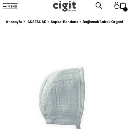
250.000'DEN FAZLA DEĞERLENDİRMEDE 5 ÜZERİNDEN 4.8 PUAN ALDI ⭐⭐⭐⭐⭐
3 MİLYONDAN FAZLA MUTLU MÜŞTERİ ❤️ 10 MİLYON ÜRÜN
Anasayfa
AKSESUAR
Sapka-Bandana
Bağlamalı Bebek Organik Mü