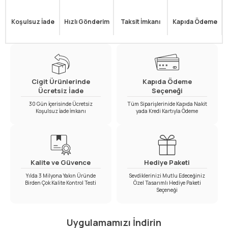
Koşulsuz İade
Hızlı Gönderim
Taksit İmkanı
Kapıda Ödeme
Cigit Ürünlerinde
Kapıda Ödeme
Ücretsiz İade
Seçeneği
30 Gün İçerisinde Ücretsiz
Tüm Siparişlerinide Kapıda Nakit
Koşulsuz İade İmkanı
yada Kredi Kartıyla Ödeme
Kalite ve Güvence
Hediye Paketi
Yılda 3 Milyona Yakın Üründe
Sevdiklerinizi Mutlu Edeceğiniz
Birden Çok Kalite Kontrol Testi
Özel Tasarımlı Hediye Paketi
Seçeneği
Uygulamamızı İndirin