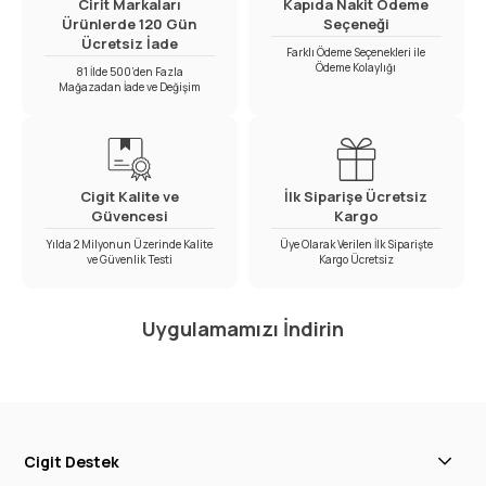
Cirit Markaları
Kapıda Nakit Ödeme
Ürünlerde 120 Gün
Seçeneği
Ücretsiz İade
Farklı Ödeme Seçenekleri ile
Ödeme Kolaylığı
81 İlde 500’den Fazla
Mağazadan İade ve Değişim
Cigit Kalite ve
İlk Siparişe Ücretsiz
Güvencesi
Kargo
Yılda 2 Milyonun Üzerinde Kalite
Üye Olarak Verilen İlk Siparişte
ve Güvenlik Testi
Kargo Ücretsiz
Uygulamamızı İndirin
Cigit Destek