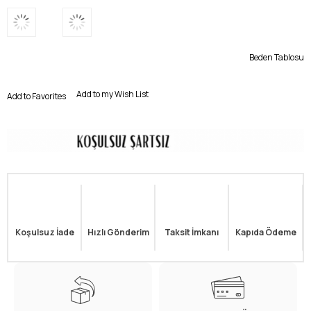
Beden Tablosu
Add to my Wish List
Add to Favorites
Koşulsuz İade
Hızlı Gönderim
Taksit İmkanı
Kapıda Ödeme