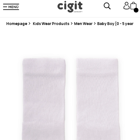
En Uygun Fiyat Garantisi !
300₺ ve Üzeri Alışverişlerde Kargo Ücretsiz !
Koşulsuz Şartsız İade İmkanı
Homepage
Kıds Wear Products
Men Wear
Baby Boy [0 - 5 years]