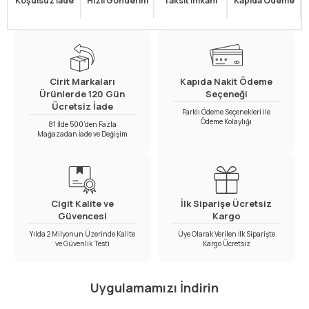
Koşulsuz İade
Hızlı Gönderim
Taksit İmkanı
Kapıda Ödeme
Cirit Markaları
Kapıda Nakit Ödeme
Ürünlerde 120 Gün
Seçeneği
Ücretsiz İade
Farklı Ödeme Seçenekleri ile
Ödeme Kolaylığı
81 İlde 500’den Fazla
Mağazadan İade ve Değişim
Cigit Kalite ve
İlk Siparişe Ücretsiz
Güvencesi
Kargo
Yılda 2 Milyonun Üzerinde Kalite
Üye Olarak Verilen İlk Siparişte
ve Güvenlik Testi
Kargo Ücretsiz
Uygulamamızı İndirin