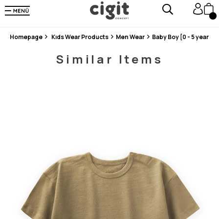
En Uygun Fiyat Garantisi !
300₺ ve Üzeri Alışverişlerde Kargo Ücretsiz !
Koşulsuz Şartsız İade İmkanı
Homepage
Kıds Wear Products
Men Wear
Baby Boy [0 - 5 years]
Similar Items