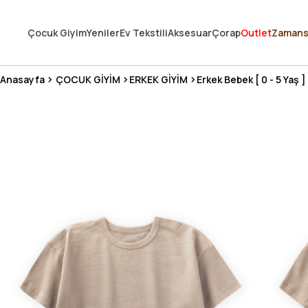
250.000'DEN FAZLA DEĞERLENDİRMEDE 5 ÜZERİNDEN 4.8 PUAN ALDI ⭐
Çocuk Giyim
Yeniler
Ev Tekstili
Aksesuar
Çorap
Outlet
Zamans
3 MİLYONDAN FAZLA MUTLU MÜŞTERİ ❤️ 10 MİLYON ÜRÜN
Anasayfa
ÇOCUK GİYİM
ERKEK GİYİM
Erkek Bebek [ 0 - 5 Yaş ]