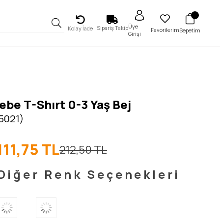
Üye
Sipariş Takip
Kolay İade
Favorilerim
Sepetim
Girişi
ebe T-Shırt 0-3 Yaş Bej
 5021)
111,75 TL
212,50 TL
Diğer Renk Seçenekleri