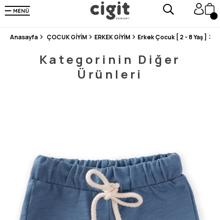
250.000'DEN FAZLA DEĞERLENDİRMEDE 5 ÜZERİNDEN 4.8 PUAN ALDI ⭐⭐⭐⭐⭐
3 MİLYONDAN FAZLA MUTLU MÜŞTERİ ❤️ 10 MİLYON ÜRÜN
Anasayfa
ÇOCUK GİYİM
ERKEK GİYİM
Erkek Çocuk [ 2 - 8 Yaş ]
Ş
Kategorinin Diğer
Ürünleri