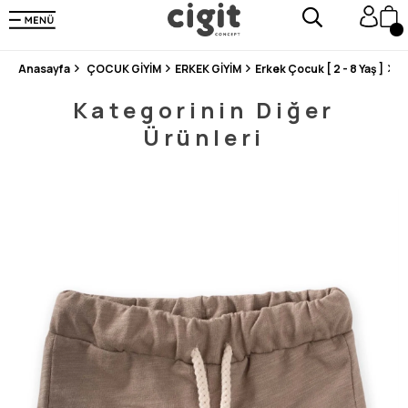
250.000'DEN FAZLA DEĞERLENDİRMEDE 5 ÜZERİNDEN 4.8 PUAN ALDI ⭐⭐⭐⭐⭐
3 MİLYONDAN FAZLA MUTLU MÜŞTERİ ❤️ 10 MİLYON ÜRÜN
Anasayfa
ÇOCUK GİYİM
ERKEK GİYİM
Erkek Çocuk [ 2 - 8 Yaş ]
Ş
Kategorinin Diğer
Ürünleri