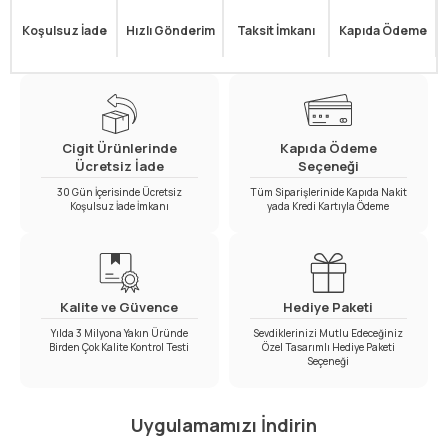
Koşulsuz İade
Hızlı Gönderim
Taksit İmkanı
Kapıda Ödeme
Cigit Ürünlerinde
Kapıda Ödeme
Ücretsiz İade
Seçeneği
30 Gün İçerisinde Ücretsiz
Tüm Siparişlerinide Kapıda Nakit
Koşulsuz İade İmkanı
yada Kredi Kartıyla Ödeme
Kalite ve Güvence
Hediye Paketi
Yılda 3 Milyona Yakın Üründe
Sevdiklerinizi Mutlu Edeceğiniz
Birden Çok Kalite Kontrol Testi
Özel Tasarımlı Hediye Paketi
Seçeneği
Uygulamamızı İndirin