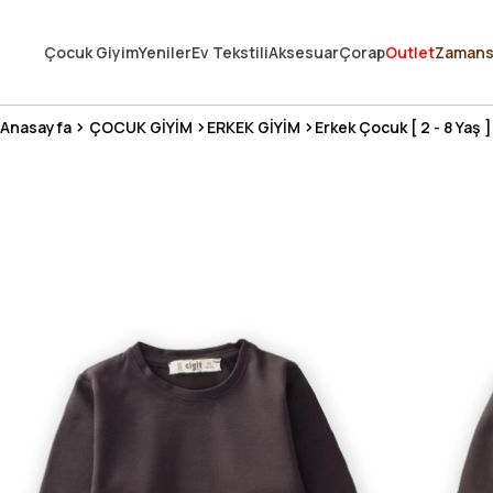
250.000'DEN FAZLA DEĞERLENDİRMEDE 5 ÜZERİNDEN 4.8 PUAN ALDI ⭐
Çocuk Giyim
Yeniler
Ev Tekstili
Aksesuar
Çorap
Outlet
Zamans
3 MİLYONDAN FAZLA MUTLU MÜŞTERİ ❤️ 10 MİLYON ÜRÜN
Anasayfa
ÇOCUK GİYİM
ERKEK GİYİM
Erkek Çocuk [ 2 - 8 Yaş ]