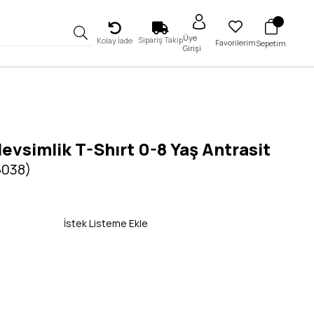
Üye
Sipariş Takip
Kolay İade
Favorilerim
Sepetim
Girişi
evsimlik T-Shırt 0-8 Yaş Antrasit
5038)
İstek Listeme Ekle