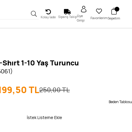
Üye
Sipariş Takip
Kolay İade
Favorilerim
Sepetim
Girişi
-Shırt 1-10 Yaş Turuncu
5061)
199,50 TL
250,00 TL
Beden Tablosu
İstek Listeme Ekle