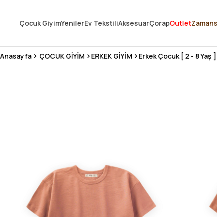
250.000'DEN FAZLA DEĞERLENDİRMEDE 5 ÜZERİNDEN 4.8 PUAN ALDI ⭐
Çocuk Giyim
Yeniler
Ev Tekstili
Aksesuar
Çorap
Outlet
Zamans
3 MİLYONDAN FAZLA MUTLU MÜŞTERİ ❤️ 10 MİLYON ÜRÜN
Anasayfa
ÇOCUK GİYİM
ERKEK GİYİM
Erkek Çocuk [ 2 - 8 Yaş ]