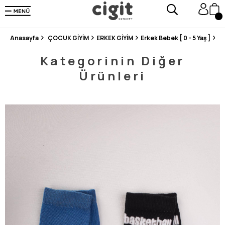
250.000'DEN FAZLA DEĞERLENDİRMEDE 5 ÜZERİNDEN 4.8 PUAN ALDI ⭐⭐⭐⭐⭐
3 MİLYONDAN FAZLA MUTLU MÜŞTERİ ❤️ 10 MİLYON ÜRÜN
Anasayfa
ÇOCUK GİYİM
ERKEK GİYİM
Erkek Bebek [ 0 - 5 Yaş ]
Ço
Kategorinin Diğer
Ürünleri