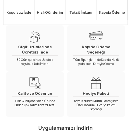
Koşulsuz İade
Hızlı Gönderim
Taksit İmkanı
Kapıda Ödeme
Cigit Ürünlerinde
Kapıda Ödeme
Ücretsiz İade
Seçeneği
30 Gün İçerisinde Ücretsiz
Tüm Siparişlerinide Kapıda Nakit
Koşulsuz İade İmkanı
yada Kredi Kartıyla Ödeme
Kalite ve Güvence
Hediye Paketi
Yılda 3 Milyona Yakın Üründe
Sevdiklerinizi Mutlu Edeceğiniz
Birden Çok Kalite Kontrol Testi
Özel Tasarımlı Hediye Paketi
Seçeneği
Uygulamamızı İndirin