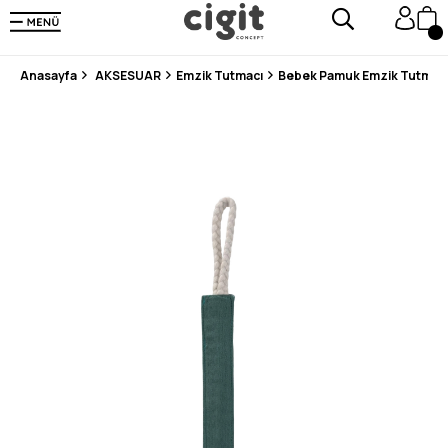
250.000'DEN FAZLA DEĞERLENDİRMEDE 5 ÜZERİNDEN 4.8 PUAN ALDI ⭐⭐⭐⭐⭐
3 MİLYONDAN FAZLA MUTLU MÜŞTERİ ❤️ 10 MİLYON ÜRÜN
Anasayfa
AKSESUAR
Emzik Tutmacı
Bebek Pamuk Emzik Tutmacı 