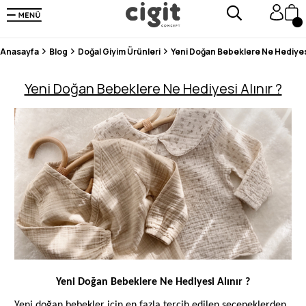
250.000'DEN FAZLA DEĞERLENDİRMEDE 5 ÜZERİNDEN 4.8 PUAN ALDI ⭐⭐⭐⭐⭐
3 MİLYONDAN FAZLA MUTLU MÜŞTERİ ❤️ 10 MİLYON ÜRÜN
Anasayfa
Blog
Doğal Giyim Ürünleri
Yeni Doğan Bebeklere Ne Hediyesi 
Yeni Doğan Bebeklere Ne Hediyesi Alınır ?
Yeni Doğan Bebeklere Ne Hediyesi Alınır ?
Yeni doğan bebekler için en fazla tercih edilen seçeneklerden