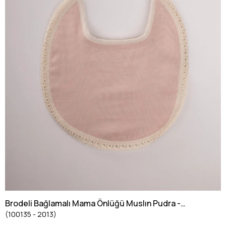
Brodeli Bağlamalı Mama Önlüğü Muslın Pudra -
(100135 - 2013)
Havlu Pembe