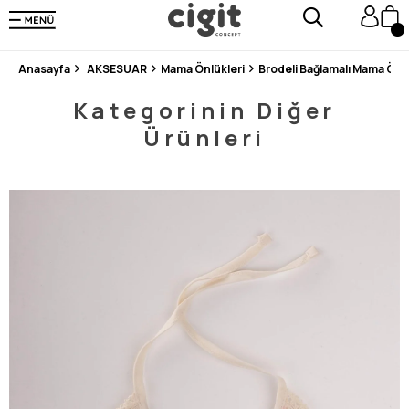
250.000'DEN FAZLA DEĞERLENDİRMEDE 5 ÜZERİNDEN 4.8 PUAN ALDI ⭐⭐⭐⭐⭐
3 MİLYONDAN FAZLA MUTLU MÜŞTERİ ❤️ 10 MİLYON ÜRÜN
Anasayfa
AKSESUAR
Mama Önlükleri
Brodeli Bağlamalı Mama Önl
Kategorinin Diğer
Ürünleri