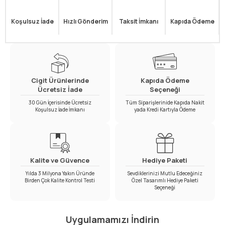
Koşulsuz İade
Hızlı Gönderim
Taksit İmkanı
Kapıda Ödeme
Cigit Ürünlerinde
Kapıda Ödeme
Ücretsiz İade
Seçeneği
30 Gün İçerisinde Ücretsiz
Tüm Siparişlerinide Kapıda Nakit
Koşulsuz İade İmkanı
yada Kredi Kartıyla Ödeme
Kalite ve Güvence
Hediye Paketi
Yılda 3 Milyona Yakın Üründe
Sevdiklerinizi Mutlu Edeceğiniz
Birden Çok Kalite Kontrol Testi
Özel Tasarımlı Hediye Paketi
Seçeneği
Uygulamamızı İndirin