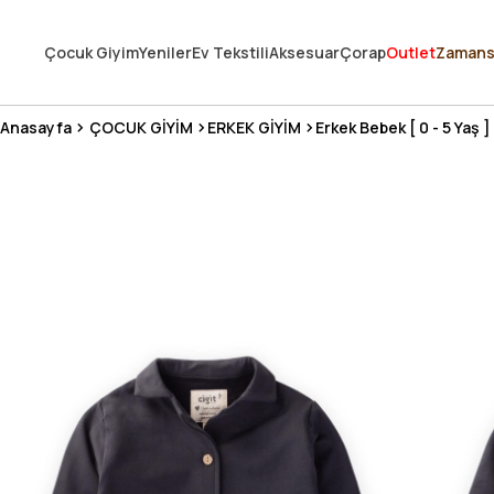
250.000'DEN FAZLA DEĞERLENDİRMEDE 5 ÜZERİNDEN 4.8 PUAN ALDI ⭐
Çocuk Giyim
Yeniler
Ev Tekstili
Aksesuar
Çorap
Outlet
Zamans
3 MİLYONDAN FAZLA MUTLU MÜŞTERİ ❤️ 10 MİLYON ÜRÜN
Anasayfa
ÇOCUK GİYİM
ERKEK GİYİM
Erkek Bebek [ 0 - 5 Yaş ]