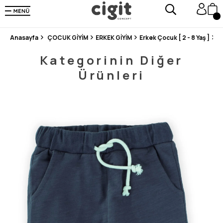
250.000'DEN FAZLA DEĞERLENDİRMEDE 5 ÜZERİNDEN 4.8 PUAN ALDI ⭐⭐⭐⭐⭐
3 MİLYONDAN FAZLA MUTLU MÜŞTERİ ❤️ 10 MİLYON ÜRÜN
Anasayfa
ÇOCUK GİYİM
ERKEK GİYİM
Erkek Çocuk [ 2 - 8 Yaş ]
Al
Kategorinin Diğer
Ürünleri