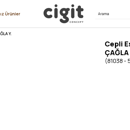
⭐⭐⭐⭐
ız Ürünler
ĞLA Y.
Cepli E
ÇAĞLA 
(81038 - 