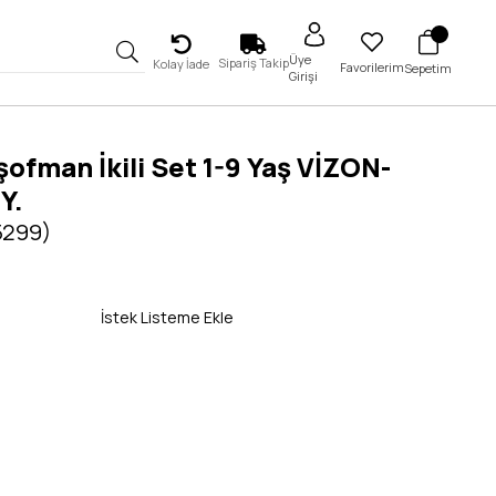
Üye
Sipariş Takip
Kolay İade
Favorilerim
Sepetim
Girişi
şofman İkili Set 1-9 Yaş VİZON-
Y.
5299)
İstek Listeme Ekle