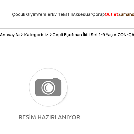
250.000'DEN FAZLA DEĞERLENDİRMEDE 5 ÜZERİNDEN 4.8 PUAN ALDI ⭐
Çocuk Giyim
Yeniler
Ev Tekstili
Aksesuar
Çorap
Outlet
Zamans
3 MİLYONDAN FAZLA MUTLU MÜŞTERİ ❤️ 10 MİLYON ÜRÜN
Anasayfa
Kategorisiz
Cepli Eşofman İkili Set 1-9 Yaş VİZON-ÇA