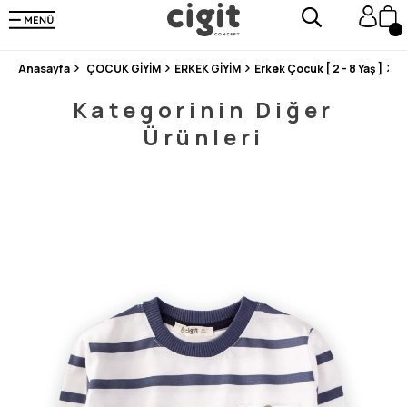
250.000'DEN FAZLA DEĞERLENDİRMEDE 5 ÜZERİNDEN 4.8 PUAN ALDI ⭐⭐⭐⭐⭐
3 MİLYONDAN FAZLA MUTLU MÜŞTERİ ❤️ 10 MİLYON ÜRÜN
Anasayfa
ÇOCUK GİYİM
ERKEK GİYİM
Erkek Çocuk [ 2 - 8 Yaş ]
T
Kategorinin Diğer
Ürünleri