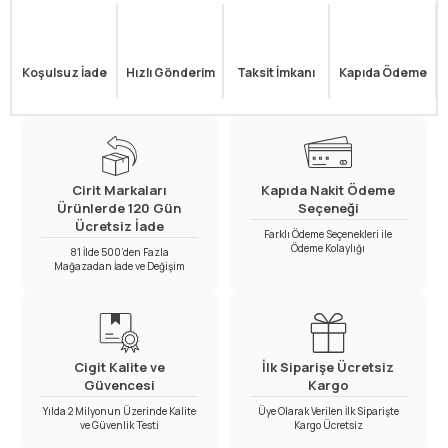
Koşulsuz İade
Hızlı Gönderim
Taksit İmkanı
Kapıda Ödeme
Cirit Markaları
Kapıda Nakit Ödeme
Ürünlerde 120 Gün
Seçeneği
Ücretsiz İade
Farklı Ödeme Seçenekleri ile
Ödeme Kolaylığı
81 İlde 500’den Fazla
Mağazadan İade ve Değişim
Cigit Kalite ve
İlk Siparişe Ücretsiz
Güvencesi
Kargo
Yılda 2 Milyonun Üzerinde Kalite
Üye Olarak Verilen İlk Siparişte
ve Güvenlik Testi
Kargo Ücretsiz