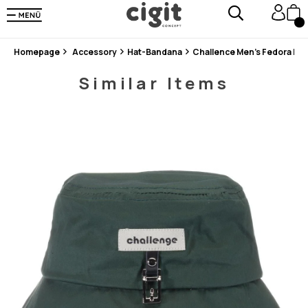
En Uygun Fiyat Garantisi !
300₺ ve Üzeri Alışverişlerde Kargo Ücretsiz !
Koşulsuz Şartsız İade İmkanı
Homepage
Accessory
Hat-Bandana
Challence Men's Fedora Hat
Similar Items