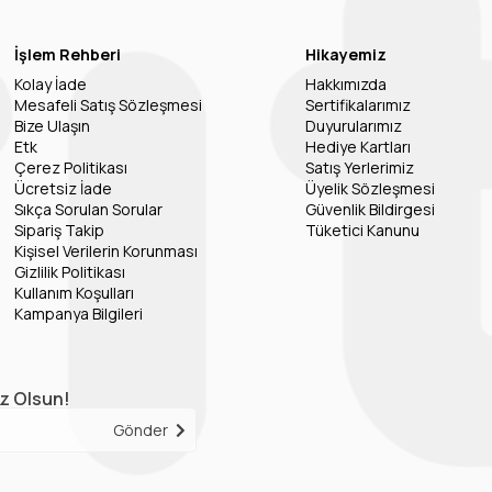
İşlem Rehberi
Hikayemiz
Kolay İade
Hakkımızda
Mesafeli Satış Sözleşmesi
Sertifikalarımız
Bize Ulaşın
Duyurularımız
Etk
Hediye Kartları
Çerez Politikası
Satış Yerlerimiz
Ücretsiz İade
Üyelik Sözleşmesi
Sıkça Sorulan Sorular
Güvenlik Bildirgesi
Sipariş Takip
Tüketici Kanunu
Kişisel Verilerin Korunması
Gizlilik Politikası
Kullanım Koşulları
Kampanya Bilgileri
iz Olsun!
Gönder