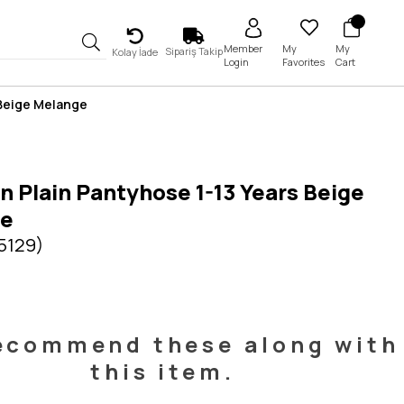
My
My
Member
Sipariş Takip
Kolay İade
Favorites
Cart
Login
 Beige Melange
n Plain Pantyhose 1-13 Years Beige
ge
 5129)
ecommend these along with
this item.