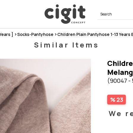
 Years ]
Socks-Pantyhose
Children Plain Pantyhose 1-13 Years
Similar Items
Childre
Melan
(90047 -
23
We r