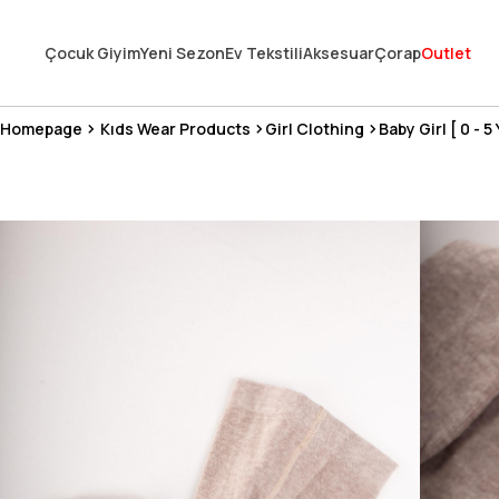
En Uygun Fiyat Garantisi !
Çocuk Giyim
Yeni Sezon
Ev Tekstili
Aksesuar
Çorap
Outlet
300₺ ve Üzeri Alışverişlerde Kargo Ücretsiz !
Koşulsuz Şartsız İade İmkanı
Homepage
Kıds Wear Products
Girl Clothing
Baby Girl [ 0 - 5