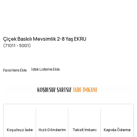
Çiçek Baskılı Mevsimlik 2-8 Yaş EKRU
(71011 - 5001)
İstek Listeme Ekle
Favorilere Ekle
Koşulsuz İade
Hızlı Gönderim
Taksit İmkanı
Kapıda Ödeme