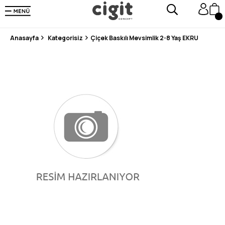
250.000'DEN FAZLA DEĞERLENDİRMEDE 5 ÜZERİNDEN 4.8 PUAN ALDI ⭐⭐⭐⭐⭐
3 MİLYONDAN FAZLA MUTLU MÜŞTERİ ❤️ 10 MİLYON ÜRÜN
Anasayfa
Kategorisiz
Çiçek Baskılı Mevsimlik 2-8 Yaş EKRU