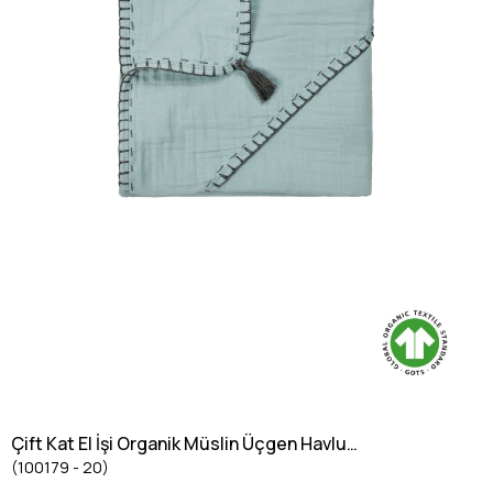
Çift Kat El İşi Organik Müslin Üçgen Havlu
(100179 - 20)
(Yıkanmıştır) 75X75 cm Mint Yeşil