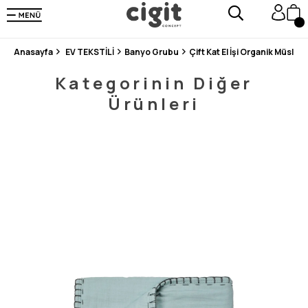
250.000'DEN FAZLA DEĞERLENDİRMEDE 5 ÜZERİNDEN 4.8 PUAN ALDI ⭐⭐⭐⭐⭐
3 MİLYONDAN FAZLA MUTLU MÜŞTERİ ❤️ 10 MİLYON ÜRÜN
Anasayfa
EV TEKSTİLİ
Banyo Grubu
Kategorinin Diğer
Ürünleri