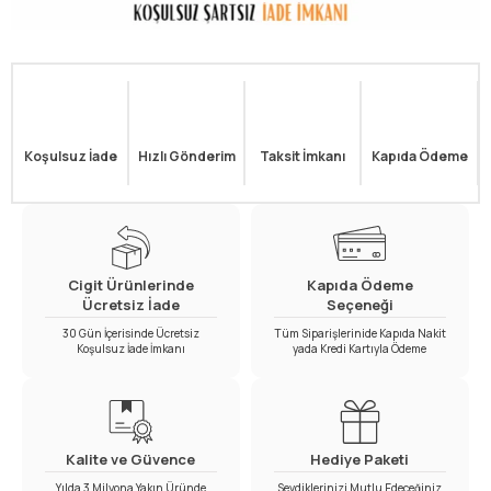
Koşulsuz İade
Hızlı Gönderim
Taksit İmkanı
Kapıda Ödeme
Cigit Ürünlerinde
Kapıda Ödeme
Ücretsiz İade
Seçeneği
30 Gün İçerisinde Ücretsiz
Tüm Siparişlerinide Kapıda Nakit
Koşulsuz İade İmkanı
yada Kredi Kartıyla Ödeme
Kalite ve Güvence
Hediye Paketi
Yılda 3 Milyona Yakın Üründe
Sevdiklerinizi Mutlu Edeceğiniz