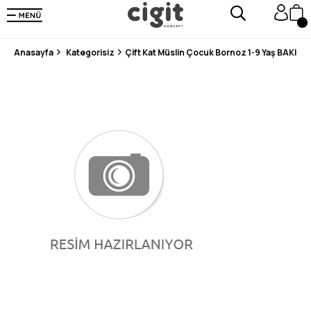
250.000'DEN FAZLA DEĞERLENDİRMEDE 5 ÜZERİNDEN 4.8 PUAN ALDI ⭐⭐⭐⭐⭐
3 MİLYONDAN FAZLA MUTLU MÜŞTERİ ❤️ 10 MİLYON ÜRÜN
Anasayfa
Kategorisiz
Çift Kat Müslin Çocuk Bornoz 1-9 Yaş BAKIR