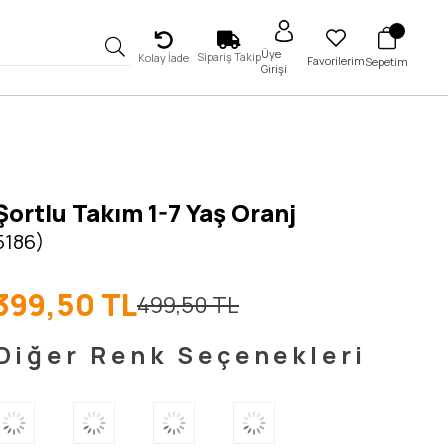
Üye
Sipariş Takip
Kolay İade
Favorilerim
Sepetim
Girişi
 Şortlu Takım 1-7 Yaş Oranj
5186)
399,50 TL
499,50 TL
Diğer Renk Seçenekleri