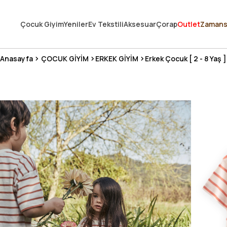
250.000'DEN FAZLA DEĞERLENDİRMEDE 5 ÜZERİNDEN 4.8 PUAN ALDI ⭐
Çocuk Giyim
Yeniler
Ev Tekstili
Aksesuar
Çorap
Outlet
Zamans
3 MİLYONDAN FAZLA MUTLU MÜŞTERİ ❤️ 10 MİLYON ÜRÜN
Anasayfa
ÇOCUK GİYİM
ERKEK GİYİM
Erkek Çocuk [ 2 - 8 Yaş ]