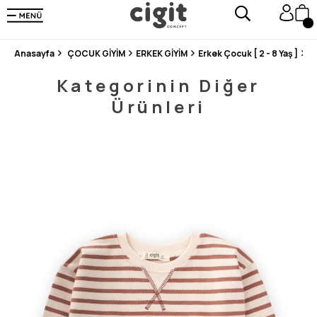
250.000'DEN FAZLA DEĞERLENDİRMEDE 5 ÜZERİNDEN 4.8 PUAN ALDI ⭐⭐⭐⭐⭐
3 MİLYONDAN FAZLA MUTLU MÜŞTERİ ❤️ 10 MİLYON ÜRÜN
Anasayfa
ÇOCUK GİYİM
ERKEK GİYİM
Erkek Çocuk [ 2 - 8 Yaş ]
S
Kategorinin Diğer
Ürünleri