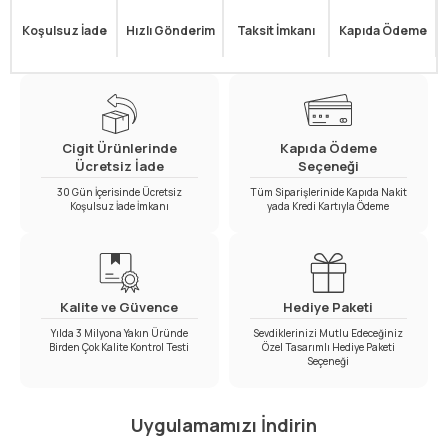
Koşulsuz İade
Hızlı Gönderim
Taksit İmkanı
Kapıda Ödeme
Cigit Ürünlerinde
Kapıda Ödeme
Ücretsiz İade
Seçeneği
30 Gün İçerisinde Ücretsiz
Tüm Siparişlerinide Kapıda Nakit
Koşulsuz İade İmkanı
yada Kredi Kartıyla Ödeme
Kalite ve Güvence
Hediye Paketi
Yılda 3 Milyona Yakın Üründe
Sevdiklerinizi Mutlu Edeceğiniz
Birden Çok Kalite Kontrol Testi
Özel Tasarımlı Hediye Paketi
Seçeneği
Uygulamamızı İndirin