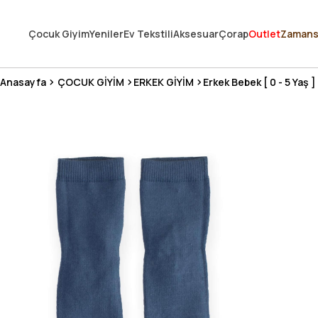
250.000'DEN FAZLA DEĞERLENDİRMEDE 5 ÜZERİNDEN 4.8 PUAN ALDI ⭐
Çocuk Giyim
Yeniler
Ev Tekstili
Aksesuar
Çorap
Outlet
Zamans
3 MİLYONDAN FAZLA MUTLU MÜŞTERİ ❤️ 10 MİLYON ÜRÜN
Anasayfa
ÇOCUK GİYİM
ERKEK GİYİM
Erkek Bebek [ 0 - 5 Yaş ]