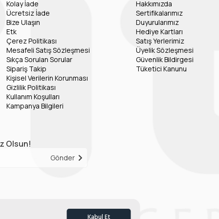
Kolay İade
Hakkımızda
Ücretsiz İade
Sertifikalarımız
Bize Ulaşın
Duyurularımız
Etk
Hediye Kartları
Çerez Politikası
Satış Yerlerimiz
Mesafeli Satış Sözleşmesi
Üyelik Sözleşmesi
Sıkça Sorulan Sorular
Güvenlik Bildirgesi
Sipariş Takip
Tüketici Kanunu
Kişisel Verilerin Korunması
Gizlilik Politikası
Kullanım Koşulları
Kampanya Bilgileri
iz Olsun!
Gönder
Kabul Et