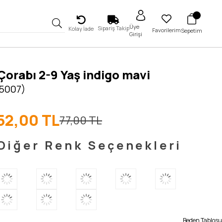
Üye
Sipariş Takip
Kolay İade
Favorilerim
Sepetim
Girişi
orabı 2-9 Yaş indigo mavi
 5007)
52,00 TL
77,00 TL
Diğer Renk Seçenekleri
Beden Tablosu