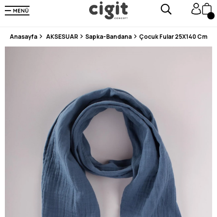
250.000'DEN FAZLA DEĞERLENDİRMEDE 5 ÜZERİNDEN 4.8 PUAN ALDI ⭐⭐⭐⭐⭐
3 MİLYONDAN FAZLA MUTLU MÜŞTERİ ❤️ 10 MİLYON ÜRÜN
Anasayfa
AKSESUAR
Sapka-Bandana
Çocuk Fular 25X140 Cm İnd