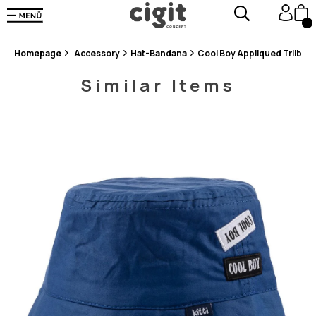
En Uygun Fiyat Garantisi !
300₺ ve Üzeri Alışverişlerde Kargo Ücretsiz !
Koşulsuz Şartsız İade İmkanı
Homepage
Accessory
Hat-Bandana
Cool Boy Appliqued Trilby M
Similar Items