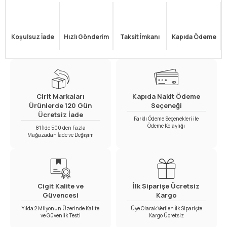
Koşulsuz İade
Hızlı Gönderim
Taksit İmkanı
Kapıda Ödeme
Cirit Markaları
Kapıda Nakit Ödeme
Ürünlerde 120 Gün
Seçeneği
Ücretsiz İade
Farklı Ödeme Seçenekleri ile
Ödeme Kolaylığı
81 İlde 500’den Fazla
Mağazadan İade ve Değişim
Cigit Kalite ve
İlk Siparişe Ücretsiz
Güvencesi
Kargo
Yılda 2 Milyonun Üzerinde Kalite
Üye Olarak Verilen İlk Siparişte
ve Güvenlik Testi
Kargo Ücretsiz