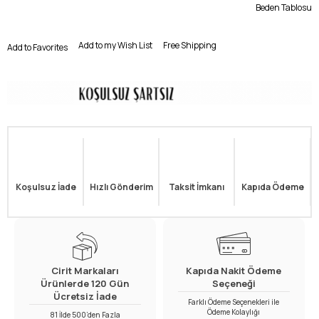
Beden Tablosu
Add to my Wish List
Free Shipping
Add to Favorites
Koşulsuz İade
Hızlı Gönderim
Taksit İmkanı
Kapıda Ödeme
Cirit Markaları
Kapıda Nakit Ödeme
Ürünlerde 120 Gün
Seçeneği
Ücretsiz İade
Farklı Ödeme Seçenekleri ile
Ödeme Kolaylığı
81 İlde 500’den Fazla