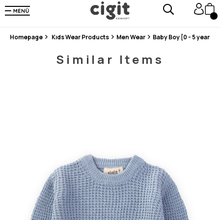
En Uygun Fiyat Garantisi !
300₺ ve Üzeri Alışverişlerde Kargo Ücretsiz !
Koşulsuz Şartsız İade İmkanı
Homepage
Kıds Wear Products
Men Wear
Baby Boy [0 - 5 years]
Similar Items