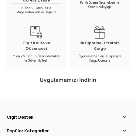
Ücretsiz İade
Farklı Ödeme Seçenekleri ile
Ödeme Kolaylığı
81 İlde 500’den Fazla
Mağazadan İade ve Değişim
Cigit Kalite ve
İlk Siparişe Ücretsiz
Güvencesi
Kargo
Yılda 2 Milyonun Üzerinde Kalite
Üye Olarak Verilen İlk Siparişte
ve Güvenlik Testi
Kargo Ücretsiz
Uygulamamızı İndirin
Cigit Destek
Popüler Kategoriler