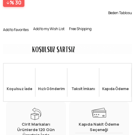
30
Beden Tablosu
Add to my Wish List
Free Shipping
Add to Favorites
Koşulsuz İade
Hızlı Gönderim
Taksit İmkanı
Kapıda Ödeme
Cirit Markaları
Kapıda Nakit Ödeme
Ürünlerde 120 Gün
Seçeneği