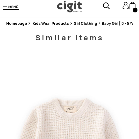
En Uygun Fiyat Garantisi !
300₺ ve Üzeri Alışverişlerde Kargo Ücretsiz !
Koşulsuz Şartsız İade İmkanı
Homepage
Kıds Wear Products
Girl Clothing
Baby Girl [ 0 - 5 Years
Similar Items