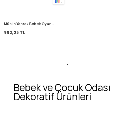
6
Müslin Yaprak Bebek Oyun
Minderi 105X80 (Yıkanmıştır)
992,25 TL
Mınt Df
1
Bebek ve Çocuk Odası
Dekoratif Ürünleri