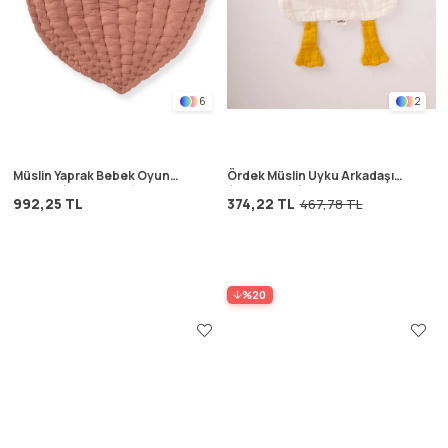
6
2
Müslin Yaprak Bebek Oyun
Ördek Müslin Uyku Arkadaşı
Minderi (Yıkanmıştır) Kahve
(Yıkanmıştır) 35x35 cm
992,25 TL
374,22 TL
467,78 TL
Ekru/Mint
%20