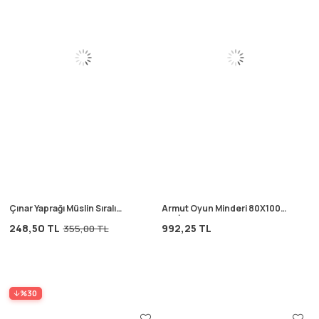
Çınar Yaprağı Müslin Sıralı
Armut Oyun Minderi 80X100
Çocuk Odası Flama Pudra
Cm İndigo Mavi
248,50 TL
992,25 TL
355,00 TL
%30