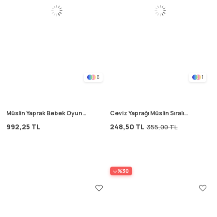
6
1
Müslin Yaprak Bebek Oyun
Ceviz Yaprağı Müslin Sıralı
Minderi (Yıkanmıştır) Antrasit
Çocuk Odası Flama Kahve
992,25 TL
248,50 TL
355,00 TL
%30