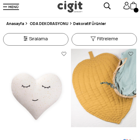
250.000'DEN FAZLA DEĞERLENDİRMEDE 5 ÜZERİNDEN 4.8 PUAN ALDI ⭐⭐⭐⭐⭐
3 MİLYONDAN FAZLA MUTLU MÜŞTERİ ❤️ 10 MİLYON ÜRÜN
Anasayfa
ODA DEKORASYONU
Dekoratif Ürünler
Sıralama
Filtreleme