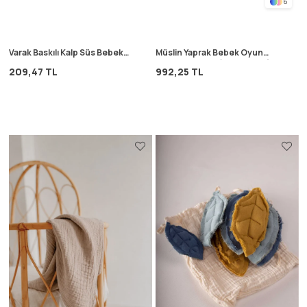
6
Varak Baskılı Kalp Süs Bebek
Müslin Yaprak Bebek Oyun
Yastık 35X35 cm Ekru
Minderi 105X80(Yıkanmıştır)
209,47 TL
992,25 TL
Hardal