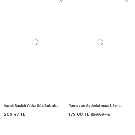
Varak Baskılı Yıldız Süs Bebek
Ramazan Aydınlatması 1,5 mt
Yastık 35X35 cm Ekru
Standart
209,47 TL
175,00 TL
220,00 TL