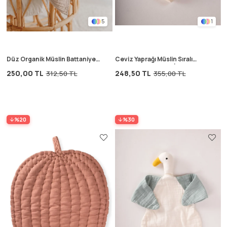
5
1
Düz Organik Müslin Battaniye
Ceviz Yaprağı Müslin Sıralı
90x100 cm Vizon
Çocuk Odası Flama İndigo Mavi
250,00 TL
248,50 TL
312,50 TL
355,00 TL
%20
%30