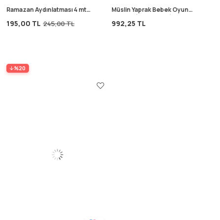
Ramazan Aydınlatması 4 mt
Müslin Yaprak Bebek Oyun
Standart
Minderi (Yıkanmıştır) Pembe
195,00 TL
992,25 TL
245,00 TL
%20