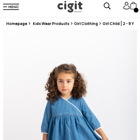
En Uygun Fiyat Garantisi !
300₺ ve Üzeri Alışverişlerde Kargo Ücretsiz !
Koşulsuz Şartsız İade İmkanı
Homepage
Kıds Wear Products
Girl Clothing
Girl Child [ 2 - 8 Year