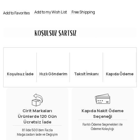
Add to my Wish List
Free Shipping
Add to Favorites
Koşulsuz İade
Hızlı Gönderim
Taksit İmkanı
Kapıda Ödeme
Cirit Markaları
Kapıda Nakit Ödeme
Ürünlerde 120 Gün
Seçeneği
Ücretsiz İade
Farklı Ödeme Seçenekleri ile
Ödeme Kolaylığı
81 İlde 500’den Fazla
Mağazadan İade ve Değişim