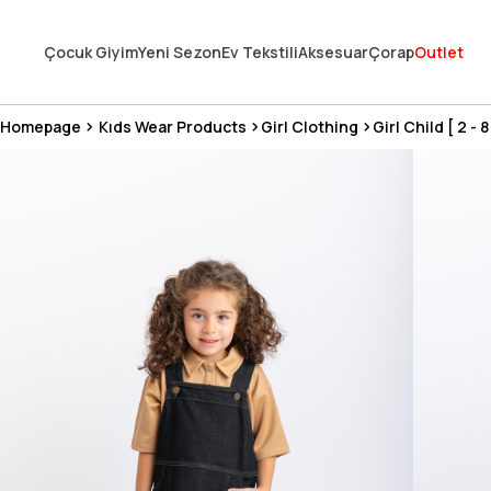
En Uygun Fiyat Garantisi !
Çocuk Giyim
Yeni Sezon
Ev Tekstili
Aksesuar
Çorap
Outlet
300₺ ve Üzeri Alışverişlerde Kargo Ücretsiz !
Koşulsuz Şartsız İade İmkanı
Homepage
Kıds Wear Products
Girl Clothing
Girl Child [ 2 - 