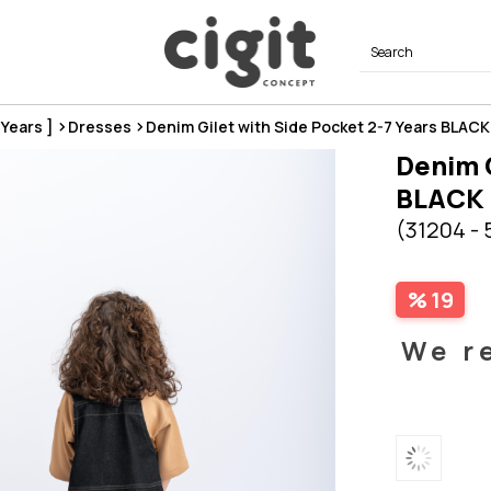
8 Years ]
Dresses
Denim Gilet with Side Pocket 2-7 Years BLACK
Denim G
BLACK
(31204 - 
19
We r