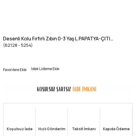
Desenli Kolu Fırfırlı Zıbın 0-3 Yaş L.PAPATYA-ÇITIR
(62128 - 5254)
DESEN
İstek Listeme Ekle
Favorilere Ekle
Koşulsuz İade
Hızlı Gönderim
Taksit İmkanı
Kapıda Ödeme