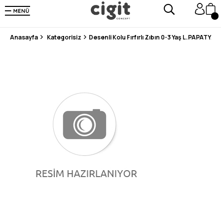
250.000'DEN FAZLA DEĞERLENDİRMEDE 5 ÜZERİNDEN 4.8 PUAN ALDI ⭐⭐⭐⭐⭐
3 MİLYONDAN FAZLA MUTLU MÜŞTERİ ❤️ 10 MİLYON ÜRÜN
Anasayfa
Kategorisiz
Desenli Kolu Fırfırlı Zıbın 0-3 Yaş L.PAPATYA