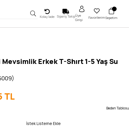
Üye
Sipariş Takip
Kolay İade
Favorilerim
Sepetim
Girişi
 Mevsimlik Erkek T-Shırt 1-5 Yaş Su
 5009)
5 TL
Beden Tablosu
İstek Listeme Ekle