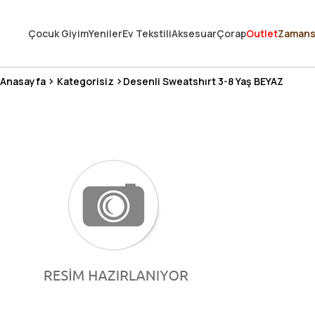
250.000'DEN FAZLA DEĞERLENDİRMEDE 5 ÜZERİNDEN 4.8 PUAN ALDI ⭐
Çocuk Giyim
Yeniler
Ev Tekstili
Aksesuar
Çorap
Outlet
Zamans
3 MİLYONDAN FAZLA MUTLU MÜŞTERİ ❤️ 10 MİLYON ÜRÜN
Anasayfa
Kategorisiz
Desenli Sweatshırt 3-8 Yaş BEYAZ