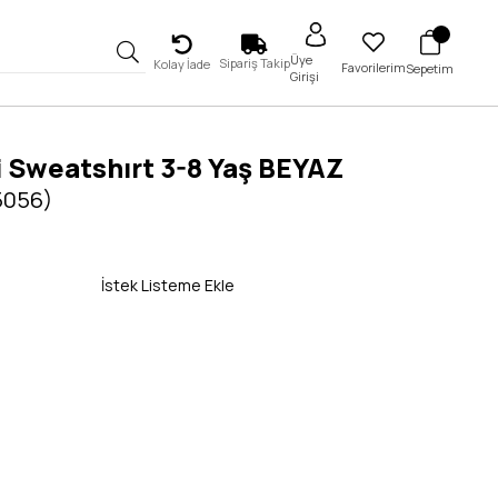
Üye
Sipariş Takip
Kolay İade
Favorilerim
Sepetim
Girişi
 Sweatshırt 3-8 Yaş BEYAZ
5056)
İstek Listeme Ekle