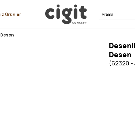
⭐⭐⭐⭐
ız Ürünler
l Desen
Desenli
Desen
(62320 -