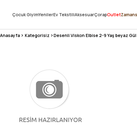
250.000'DEN FAZLA DEĞERLENDİRMEDE 5 ÜZERİNDEN 4.8 PUAN ALDI ⭐
Çocuk Giyim
Yeniler
Ev Tekstili
Aksesuar
Çorap
Outlet
Zamans
3 MİLYONDAN FAZLA MUTLU MÜŞTERİ ❤️ 10 MİLYON ÜRÜN
Anasayfa
Kategorisiz
Desenli Viskon Elbise 2-9 Yaş beyaz Gü